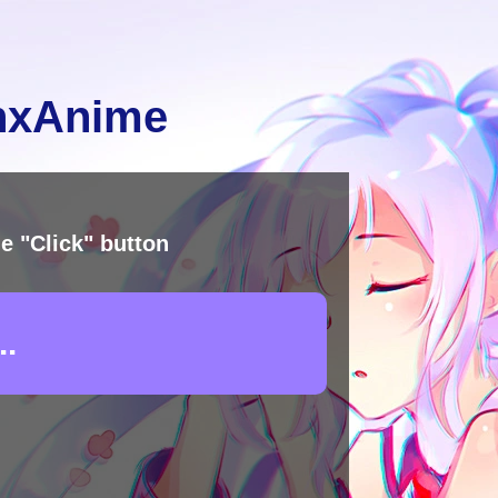
inxAnime
e "Click" button
.