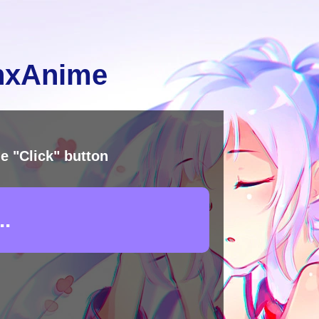
inxAnime
e "Click" button
.