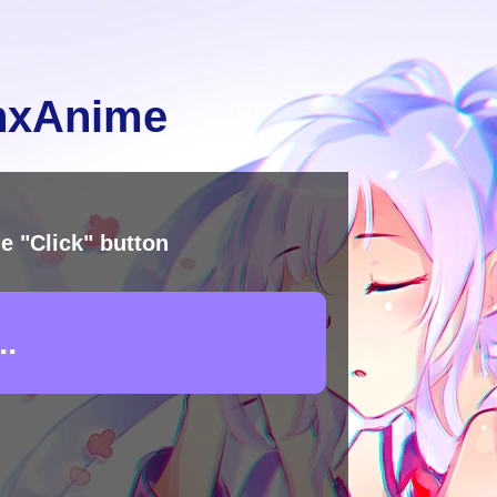
inxAnime
e "Click" button
.