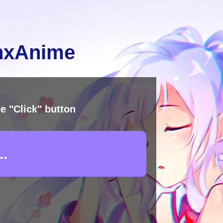
inxAnime
e "Click" button
.