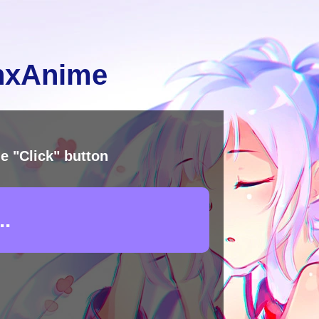
inxAnime
e "Click" button
.