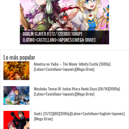
Goblin Slayer II [12/12][BD][1080p]
Jujutsu Kaisen: Kaigyoku/Gyokusetsu [1080p]
Kimi to, Nami ni Noretara [BD][1080p]
Nukitashi the Animation [11/11+OVAS][BD]
Kimi wa Houkago Insomnia [13/13][BD][1080p]
Getsuyoubi no Tawawa [12/12+Especiales][BD]
[Latino+Castellano+Japonés][Mega-Drive]
[Latino+Japonés][Mega-Drive]
[Latino+Castellano+Japonés][Mega-Drive]
[1080p][Sub-Español][Mega-Drive]
[Castellano+English+Japonés][Mega-Drive]
[1080p][Sub-Español][Mega-Drive]
Lo más popular
Kimetsu no Yaiba – The Movie: Infinity Castle [1080p]
[Latino+Castellano+Japonés][Mega-Drive]
Mushoku Tensei III: Isekai Ittara Honki Dasu [06/14][1080p]
[Latino+Castellano+Japonés][Mega-Drive]
Gantz [13/13][BD][1080p][Latino+Castellano+English+Japonés]
[Mega-Drive]