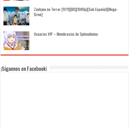
Zankyou no Terror [11/11][BD][1080p][Sub-Español][Mega-
Drive]
Usuarios VIP – Membresías de SphinxAnime
¡Síguenos en Facebook!