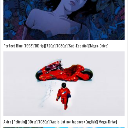
Perfect Blue [1998][BDrip][720p][1080p][Sub-Español][Mega-Drive]
Akira [Película][BDrip][1080p][Audio-Latino+Japones+English][Mega-Drive]