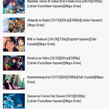
Mushoku Tensei III: Isekai Ittara Honki Dasu [06/14][1080p]
[Latino+Castellano+Japonés][Mega-Drive]
Shingeki no Kyojin [25/25][BDrip][1080p][Latino+Japonés]
[Mega-Drive]
NHK ni Youkoso! [24/24][720p][English+Japonés][Sub-
Español][Mega-Drive]
Kimetsu no Yaiba [26/26][BDrip][1080p]
[Latino+Castellano+Japonés][Mega-Drive]
Koyomimonogatari [12/12][BD][1080p][Sub-Español][Mega-
Drive]
Sousou no Frieren 2nd Season [10/10][1080p]
[Latino+Castellano+Japonés][Mega-Drive]