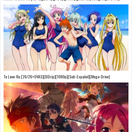
To Love-Ru [26/26+OVAS][BDrip][1080p][Sub-Español][Mega-Drive]