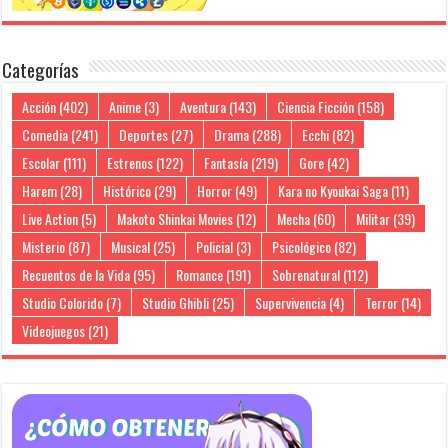
Categorías
Acción
(402)
Anime
(3)
Aventura
(143)
Ciencia Ficción
(158)
Comedia
(241)
Deportes
(27)
Drama
(288)
Ecchi
(82)
Escolar
(111)
Estrenos
(122)
Fantasía
(219)
Gore
(42)
Harem
(28)
Histórico
(29)
Horror
(49)
Kara no Kyoukai Saga
(11)
Live Action
(5)
Makoto Shinkai Movies
(12)
Mecha
(60)
Militar
(39)
Misterio
(87)
Musical
(25)
Policial
(3)
Psicológico
(82)
Recuentos de la Vida
(95)
Romance
(191)
Sobrenatural
(112)
Studio Colorido
(7)
Studio Ghibli
(25)
Supervivencia
(4)
Terror
(14)
Videojuegos
(21)