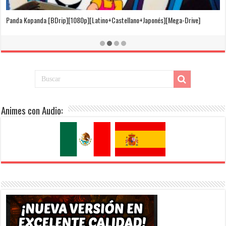
El Cuento de la Princesa Kaguya [BDrip][1080p][Latino+Castellano+Japonés]
[Mega-Drive]
Animes con Audio: