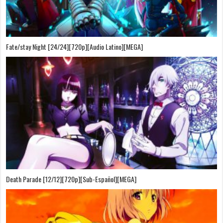
Fate/stay Night [24/24][720p][Audio Latino][MEGA]
Death Parade [12/12][720p][Sub-Español][MEGA]