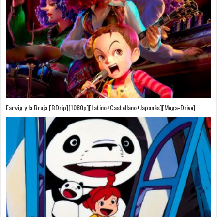
Puedo Escuchar el Mar [Película][BDrip][1080p][Dual Audio]
[Castellano+Japonés][Sub-Español][MEGA]