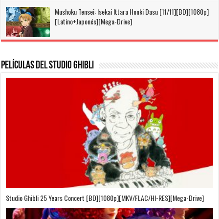
Mushoku Tensei: Isekai Ittara Honki Dasu [11/11][BD][1080p]
[Latino+Japonés][Mega-Drive]
Películas del Studio Ghibli
On Your Mark [OVA][BDrip][1080p][Sub-Español][Sub-English][MEGA]