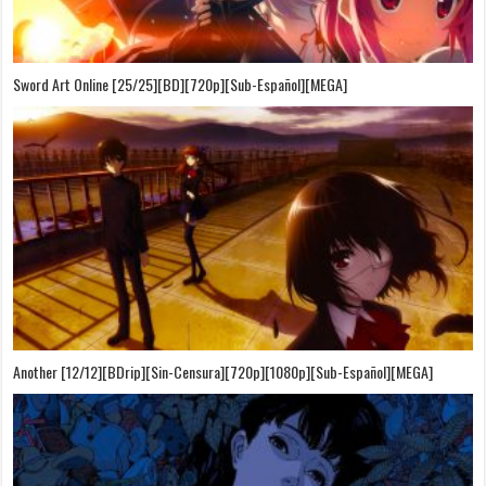
Sword Art Online [25/25][BD][720p][Sub-Español][MEGA]
Another [12/12][BDrip][Sin-Censura][720p][1080p][Sub-Español][MEGA]