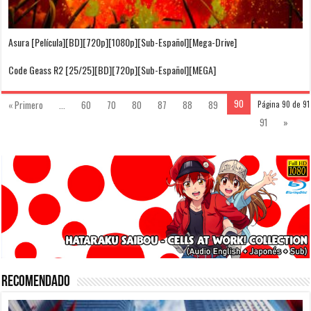
Asura [Película][BD][720p][1080p][Sub-Español][Mega-Drive]
Code Geass R2 [25/25][BD][720p][Sub-Español][MEGA]
90
« Primero
...
60
70
80
87
88
89
Página 90 de 91
91
»
Recomendado