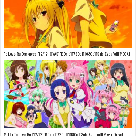
To Love-Ru Darkness [12/12+OVAS][BDrip][720p][1080p][Sub-Español][MEGA]
Motto To Love-Ru [12/12][BDrip][720p][1080p][Sub-Español][Mega-Drive]