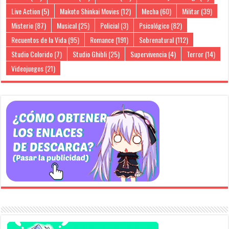
Live Action
(5)
Makoto Shinkai Movies
(12)
Mecha
(60)
Militar
(39)
Misterio
(87)
Musical
(25)
Policial
(3)
Psicológico
(82)
Recuentos de la Vida
(95)
Romance
(191)
Sobrenatural
(112)
Studio Colorido
(7)
Studio Ghibli
(25)
Supervivencia
(4)
Terror
(14)
Videojuegos
(21)