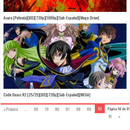
Asura [Película][BD][720p][1080p][Sub-Español][Mega-Drive]
Code Geass R2 [25/25][BD][720p][Sub-Español][MEGA]
90
« Primero
...
60
70
80
87
88
89
Página 90 de 91
91
»