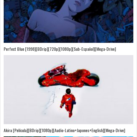
Perfect Blue [1998][BDrip][720p][1080p][Sub-Español][Mega-Drive]
Akira [Película][BDrip][1080p][Audio-Latino+Japones+English][Mega-Drive]