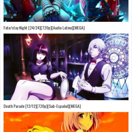
Fate/stay Night [24/24][720p][Audio Latino][MEGA]
Death Parade [12/12][720p][Sub-Español][MEGA]