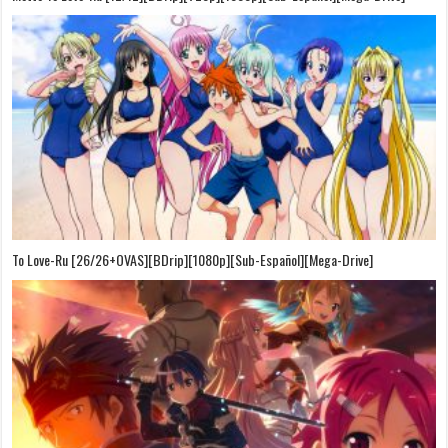
To Love-Ru [26/26+OVAS][BDrip][1080p][Sub-Español][Mega-Drive]