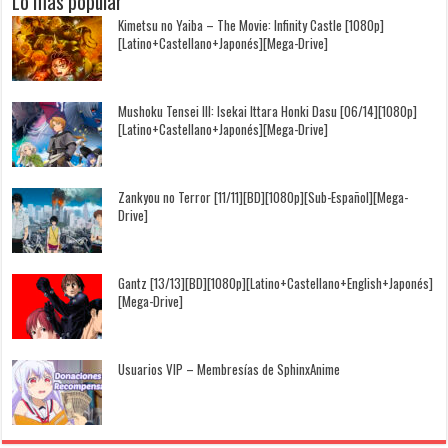
Lo más popular
Kimetsu no Yaiba – The Movie: Infinity Castle [1080p]
[Latino+Castellano+Japonés][Mega-Drive]
Mushoku Tensei III: Isekai Ittara Honki Dasu [06/14][1080p]
[Latino+Castellano+Japonés][Mega-Drive]
Zankyou no Terror [11/11][BD][1080p][Sub-Español][Mega-
Drive]
Gantz [13/13][BD][1080p][Latino+Castellano+English+Japonés]
[Mega-Drive]
Usuarios VIP – Membresías de SphinxAnime