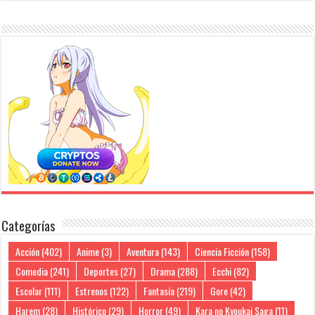
Categorías
Acción
(402)
Anime
(3)
Aventura
(143)
Ciencia Ficción
(158)
Comedia
(241)
Deportes
(27)
Drama
(288)
Ecchi
(82)
Escolar
(111)
Estrenos
(122)
Fantasía
(219)
Gore
(42)
Harem
(28)
Histórico
(29)
Horror
(49)
Kara no Kyoukai Saga
(11)