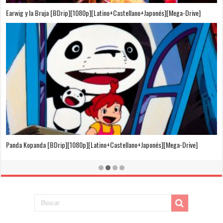
Puedo Escuchar el Mar [Película][BDrip][1080p][Dual Audio]
[Castellano+Japonés][Sub-Español][MEGA]
El Cuento de la Princesa Kaguya [BDrip][1080p][Latino+Castellano+Japonés]
[Mega-Drive]