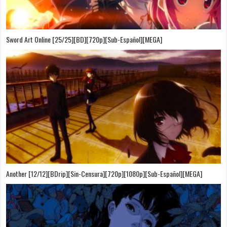
Sword Art Online [25/25][BD][720p][Sub-Español][MEGA]
Another [12/12][BDrip][Sin-Censura][720p][1080p][Sub-Español][MEGA]