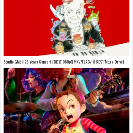
On Your Mark [OVA][BDrip][1080p][Sub-Español][Sub-English][MEGA]