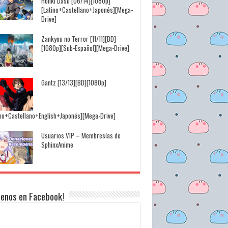
Honki Dasu [06/14][1080p]
[Latino+Castellano+Japonés][Mega-
Drive]
Zankyou no Terror [11/11][BD]
[1080p][Sub-Español][Mega-Drive]
Gantz [13/13][BD][1080p]
ino+Castellano+English+Japonés][Mega-Drive]
Usuarios VIP – Membresías de
SphinxAnime
uenos en Facebook!