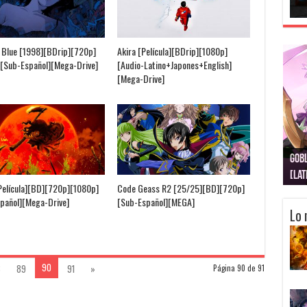
 Blue [1998][BDrip][720p]
Akira [Película][BDrip][1080p]
[Sub-Español][Mega-Drive]
[Audio-Latino+Japones+English]
[Mega-Drive]
Gobl
Juju
Kimi
Nuki
Kimi
Get
[La
[Lat
[La
[10
[Ca
[10
Película][BD][720p][1080p]
Code Geass R2 [25/25][BD][720p]
pañol][Mega-Drive]
[Sub-Español][MEGA]
Lo 
90
8
89
91
»
Página 90 de 91