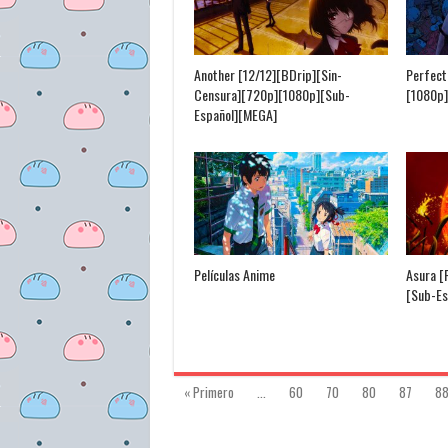
Another [12/12][BDrip][Sin-
Perfect
Censura][720p][1080p][Sub-
[1080p]
Español][MEGA]
Películas Anime
Asura [
[Sub-Es
« Primero
...
60
70
80
87
8