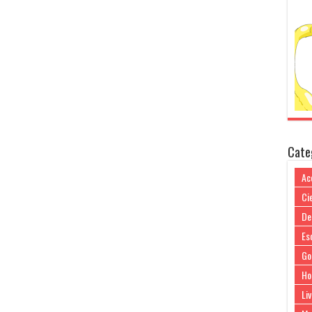
Cate
Ac
Cie
De
Es
Go
Ho
Liv