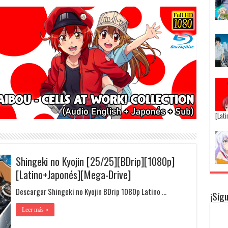
[Lat
Shingeki no Kyojin [25/25][BDrip][1080p]
[Latino+Japonés][Mega-Drive]
Descargar Shingeki no Kyojin BDrip 1080p Latino …
¡Síg
Leer más »