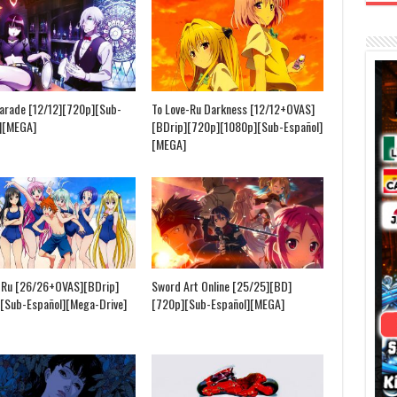
arade [12/12][720p][Sub-
To Love-Ru Darkness [12/12+OVAS]
][MEGA]
[BDrip][720p][1080p][Sub-Español]
[MEGA]
-Ru [26/26+OVAS][BDrip]
Sword Art Online [25/25][BD]
[Sub-Español][Mega-Drive]
[720p][Sub-Español][MEGA]