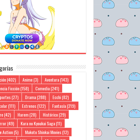
gorías
ción
(402)
Anime
(3)
Aventura
(143)
ncia Ficción
(158)
Comedia
(241)
portes
(27)
Drama
(288)
Ecchi
(82)
colar
(111)
Estrenos
(122)
Fantasía
(219)
re
(42)
Harem
(28)
Histórico
(29)
rror
(49)
Kara no Kyoukai Saga
(11)
e Action
(5)
Makoto Shinkai Movies
(12)