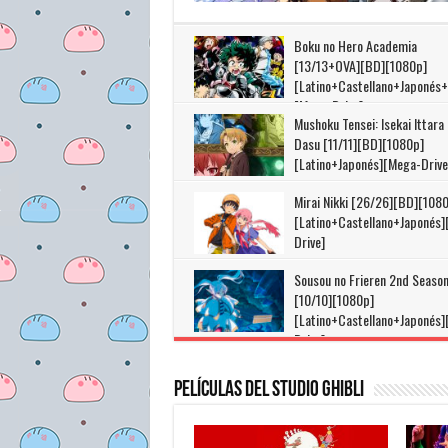
Boku no Hero Academia
[13/13+OVA][BD][1080p]
[Latino+Castellano+Japonés
[Mega-Drive]
Mushoku Tensei: Isekai Ittara
Dasu [11/11][BD][1080p]
[Latino+Japonés][Mega-Drive
Mirai Nikki [26/26][BD][108
[Latino+Castellano+Japonés
Drive]
Sousou no Frieren 2nd Seaso
[10/10][1080p]
[Latino+Castellano+Japonés
Drive]
Películas del Studio Ghibli