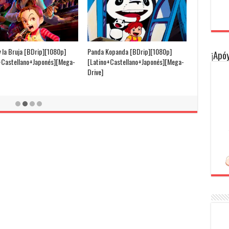
y la Bruja [BDrip][1080p]
Panda Kopanda [BDrip][1080p]
¡Apóy
+Castellano+Japonés][Mega-
[Latino+Castellano+Japonés][Mega-
Drive]