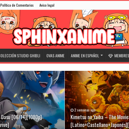
Política de Comentarios
Aviso legal
OLECCIÓN STUDIO GHIBLI
OVAS ANIME
ANIME EN ESPAÑOL
MEMBRESÍ
2 semanas ago
31/05/2026
07/03/2026
ki Dasu [06/14][1080p]
][Latino+Castellano+Japonés]
[Latino+Castellano+Japonés]
Kimetsu no Yaiba – The Movie:
Niwatori Fighter (Rooster Fig
Evangelion Broadcast 30th An
rive]
[Latino+Castellano+Japonés]
[Latino+English+Japonés][Meg
[Sub-Español][Mega-Drive]