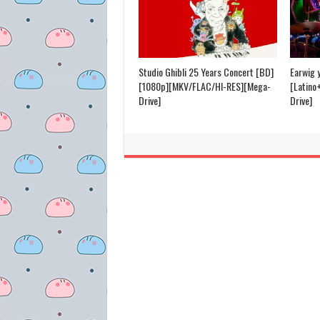
Studio Ghibli 25 Years Concert [BD]
Earwig 
[1080p][MKV/FLAC/HI-RES][Mega-
[Latino
Drive]
Drive]