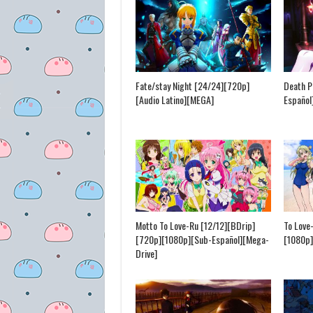
Fate/stay Night [24/24][720p]
Death P
[Audio Latino][MEGA]
Español
Motto To Love-Ru [12/12][BDrip]
To Love
[720p][1080p][Sub-Español][Mega-
[1080p]
Drive]