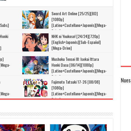
Sword Art Online [25/25][BD]
[1080p]
+Subs]
[Latino+Castellano+Japonés][Mega-
Drive]
 Honki
NHK ni Youkoso! [24/24][720p]
[English+Japonés][Sub-Español]
]
[Mega-Drive]
0p]
Mushoku Tensei III: Isekai Ittara
][Mega-
Honki Dasu [06/14][1080p]
[Latino+Castellano+Japonés][Mega-
Drive]
Nues
n
Fujimoto Tatsuki 17-26 [08/08]
[1080p]
][Mega-
[Latino+Castellano+Japonés][Mega-
Drive]