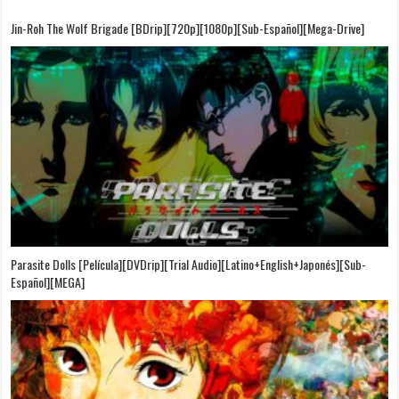
Jin-Roh The Wolf Brigade [BDrip][720p][1080p][Sub-Español][Mega-Drive]
Parasite Dolls [Película][DVDrip][Trial Audio][Latino+English+Japonés][Sub-
Español][MEGA]