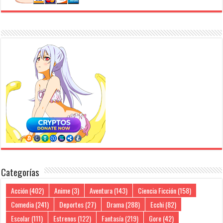
Categorías
Acción
(402)
Anime
(3)
Aventura
(143)
Ciencia Ficción
(158)
Comedia
(241)
Deportes
(27)
Drama
(288)
Ecchi
(82)
Escolar
(111)
Estrenos
(122)
Fantasía
(219)
Gore
(42)