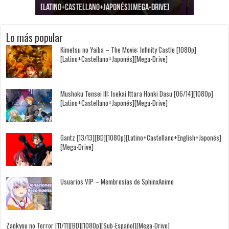
[Latino+Castellano+Japonés][Mega-Drive]
[Latino+Japonés][Mega-Drive]
[Latino+Castellano+Japonés][Mega-Drive]
[1080p][Sub-Español][Mega-Drive]
[Castellano+English+Japonés][Mega-Drive]
[1080p][Sub-Español][Mega-Drive]
Lo más popular
Kimetsu no Yaiba – The Movie: Infinity Castle [1080p]
[Latino+Castellano+Japonés][Mega-Drive]
Mushoku Tensei III: Isekai Ittara Honki Dasu [06/14][1080p]
[Latino+Castellano+Japonés][Mega-Drive]
Gantz [13/13][BD][1080p][Latino+Castellano+English+Japonés]
[Mega-Drive]
Usuarios VIP – Membresías de SphinxAnime
Zankyou no Terror [11/11][BD][1080p][Sub-Español][Mega-Drive]