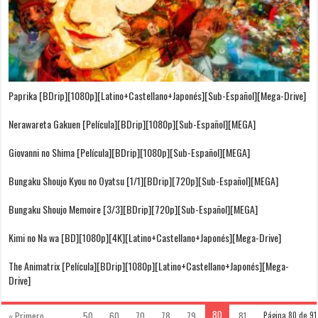
Paprika [BDrip][1080p][Latino+Castellano+Japonés][Sub-Español][Mega-Drive]
Nerawareta Gakuen [Película][BDrip][1080p][Sub-Español][MEGA]
Giovanni no Shima [Película][BDrip][1080p][Sub-Español][MEGA]
Bungaku Shoujo Kyou no Oyatsu [1/1][BDrip][720p][Sub-Español][MEGA]
Bungaku Shoujo Memoire [3/3][BDrip][720p][Sub-Español][MEGA]
Kimi no Na wa [BD][1080p][4K][Latino+Castellano+Japonés][Mega-Drive]
The Animatrix [Película][BDrip][1080p][Latino+Castellano+Japonés][Mega-
Drive]
80
« Primero
...
50
60
70
78
79
81
Página 80 de 91