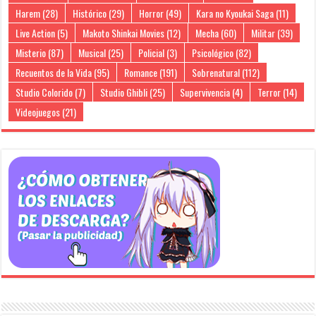
Harem
(28)
Histórico
(29)
Horror
(49)
Kara no Kyoukai Saga
(11)
Live Action
(5)
Makoto Shinkai Movies
(12)
Mecha
(60)
Militar
(39)
Misterio
(87)
Musical
(25)
Policial
(3)
Psicológico
(82)
Recuentos de la Vida
(95)
Romance
(191)
Sobrenatural
(112)
Studio Colorido
(7)
Studio Ghibli
(25)
Supervivencia
(4)
Terror
(14)
Videojuegos
(21)