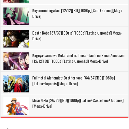
Koyomimonogatari [12/12][BD][1080p][Sub-Español][Mega-
Drive]
Death Note [37/37][BDrip][1080p][Latino+Japonés][Mega-
Drive]
Kaguya-sama wa Kokurasetai: Tensai-tachi no Renai Zunousen
[12/12][BD][1080p][Latino+Japonés][Mega-Drive]
Fullmetal Alchemist: Brotherhood [64/64][BD][1080p]
[Latino+Japonés][Mega-Drive]
Mirai Nikki [26/26][BD][1080p][Latino+Castellano+Japonés]
[Mega-Drive]