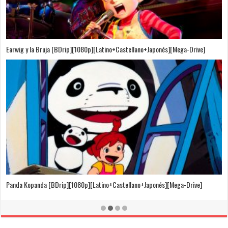
Puedo Escuchar el Mar [Película][BDrip][1080p][Dual Audio]
[Castellano+Japonés][Sub-Español][MEGA]
El Cuento de la Princesa Kaguya [BDrip][1080p][Latino+Castellano+Japonés]
[Mega-Drive]