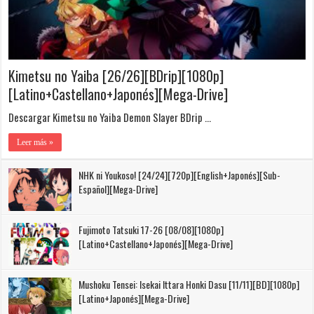
Kimetsu no Yaiba [26/26][BDrip][1080p]
[Latino+Castellano+Japonés][Mega-Drive]
Descargar Kimetsu no Yaiba Demon Slayer BDrip …
Leer más »
NHK ni Youkoso! [24/24][720p][English+Japonés][Sub-
Español][Mega-Drive]
Fujimoto Tatsuki 17-26 [08/08][1080p]
[Latino+Castellano+Japonés][Mega-Drive]
Mushoku Tensei: Isekai Ittara Honki Dasu [11/11][BD][1080p]
[Latino+Japonés][Mega-Drive]