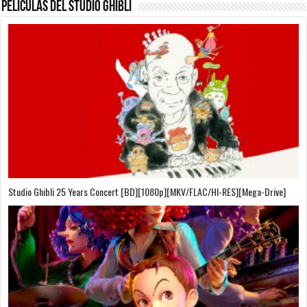
Películas del Studio Ghibli
On Your Mark [OVA][BDrip][1080p][Sub-Español][Sub-English][MEGA]