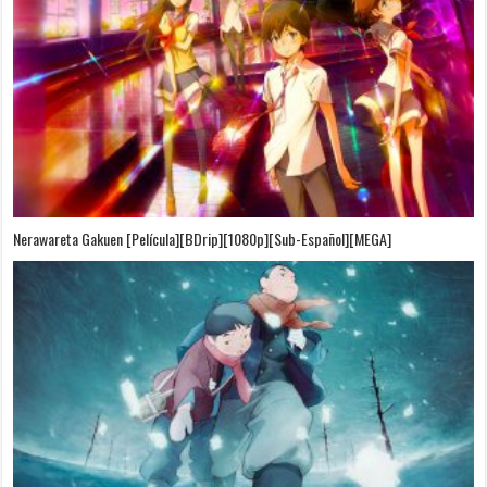
Nerawareta Gakuen [Película][BDrip][1080p][Sub-Español][MEGA]