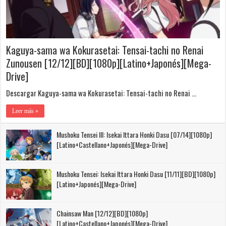
Kaguya-sama wa Kokurasetai: Tensai-tachi no Renai
Zunousen [12/12][BD][1080p][Latino+Japonés][Mega-
Drive]
Descargar Kaguya-sama wa Kokurasetai: Tensai-tachi no Renai …
Leer más »
Mushoku Tensei III: Isekai Ittara Honki Dasu [07/14][1080p]
[Latino+Castellano+Japonés][Mega-Drive]
Mushoku Tensei: Isekai Ittara Honki Dasu [11/11][BD][1080p]
[Latino+Japonés][Mega-Drive]
Chainsaw Man [12/12][BD][1080p]
[Latino+Castellano+Japonés][Mega-Drive]