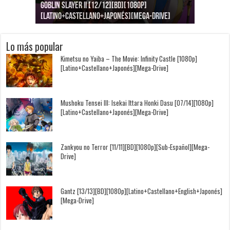
Goblin Slayer II [12/12][BD][1080p]
Jujutsu Kaisen: Kaigyoku/Gyokusetsu [1080p]
Kimi to, Nami ni Noretara [BD][1080p]
Nukitashi the Animation [11/11+OVAS][BD]
Kimi wa Houkago Insomnia [13/13][BD][1080p]
Getsuyoubi no Tawawa [12/12+Especiales][BD]
[Latino+Castellano+Japonés][Mega-Drive]
[Latino+Japonés][Mega-Drive]
[Latino+Castellano+Japonés][Mega-Drive]
[1080p][Sub-Español][Mega-Drive]
[Castellano+English+Japonés][Mega-Drive]
[1080p][Sub-Español][Mega-Drive]
Lo más popular
Kimetsu no Yaiba – The Movie: Infinity Castle [1080p]
[Latino+Castellano+Japonés][Mega-Drive]
Mushoku Tensei III: Isekai Ittara Honki Dasu [07/14][1080p]
[Latino+Castellano+Japonés][Mega-Drive]
Zankyou no Terror [11/11][BD][1080p][Sub-Español][Mega-
Drive]
Gantz [13/13][BD][1080p][Latino+Castellano+English+Japonés]
[Mega-Drive]