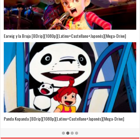
Puedo Escuchar el Mar [Película][BDrip][1080p][Dual Audio]
[Castellano+Japonés][Sub-Español][MEGA]
El Cuento de la Princesa Kaguya [BDrip][1080p][Latino+Castellano+Japonés]
[Mega-Drive]