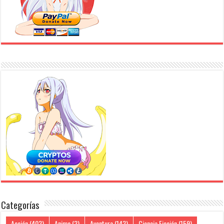
Categorías
Acción
(403)
Anime
(3)
Aventura
(143)
Ciencia Ficción
(159)