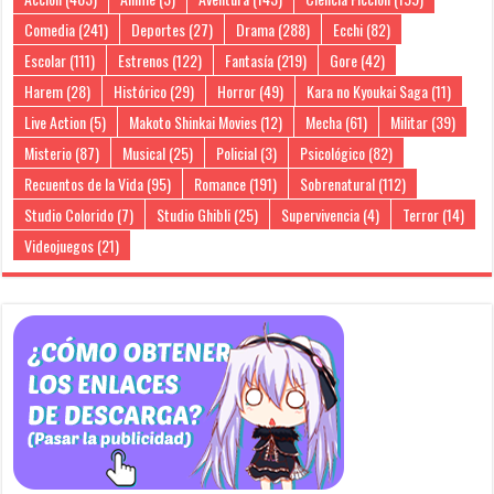
Comedia
(241)
Deportes
(27)
Drama
(288)
Ecchi
(82)
Escolar
(111)
Estrenos
(122)
Fantasía
(219)
Gore
(42)
Harem
(28)
Histórico
(29)
Horror
(49)
Kara no Kyoukai Saga
(11)
Live Action
(5)
Makoto Shinkai Movies
(12)
Mecha
(61)
Militar
(39)
Misterio
(87)
Musical
(25)
Policial
(3)
Psicológico
(82)
Recuentos de la Vida
(95)
Romance
(191)
Sobrenatural
(112)
Studio Colorido
(7)
Studio Ghibli
(25)
Supervivencia
(4)
Terror
(14)
Videojuegos
(21)