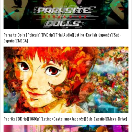
Parasite Dolls [Película][DVDrip][Trial Audio][Latino+English+Japonés][Sub-
Español][MEGA]
Paprika [BDrip][1080p][Latino+Castellano+Japonés][Sub-Español][Mega-Drive]