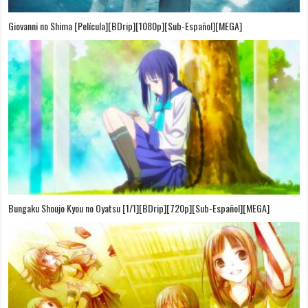
Giovanni no Shima [Película][BDrip][1080p][Sub-Español][MEGA]
Bungaku Shoujo Kyou no Oyatsu [1/1][BDrip][720p][Sub-Español][MEGA]