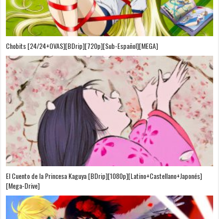
Chobits [24/24+OVAS][BDrip][720p][Sub-Español][MEGA]
El Cuento de la Princesa Kaguya [BDrip][1080p][Latino+Castellano+Japonés]
[Mega-Drive]