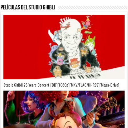
Películas del Studio Ghibli
On Your Mark [OVA][BDrip][1080p][Sub-Español][Sub-English][MEGA]