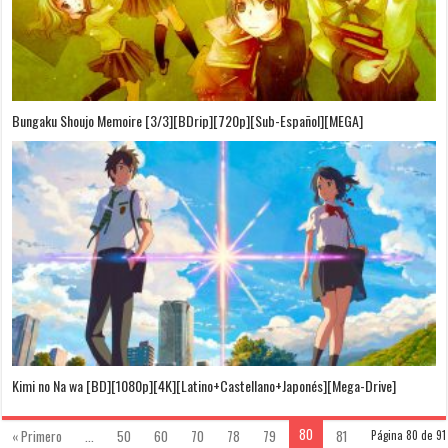
Bungaku Shoujo Memoire [3/3][BDrip][720p][Sub-Español][MEGA]
Kimi no Na wa [BD][1080p][4K][Latino+Castellano+Japonés][Mega-Drive]
80
« Primero
...
50
60
70
78
79
81
Página 80 de 91