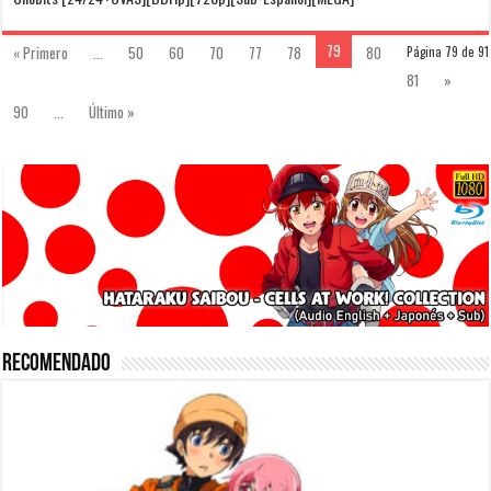
79
« Primero
...
50
60
70
77
78
80
Página 79 de 91
81
»
90
...
Último »
Recomendado