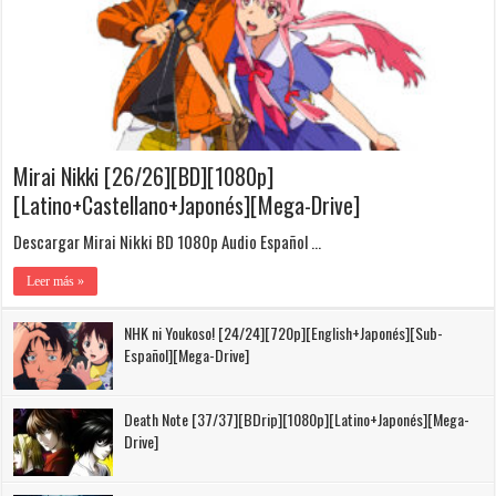
Mirai Nikki [26/26][BD][1080p]
[Latino+Castellano+Japonés][Mega-Drive]
Descargar Mirai Nikki BD 1080p Audio Español …
Leer más »
NHK ni Youkoso! [24/24][720p][English+Japonés][Sub-
Español][Mega-Drive]
Death Note [37/37][BDrip][1080p][Latino+Japonés][Mega-
Drive]