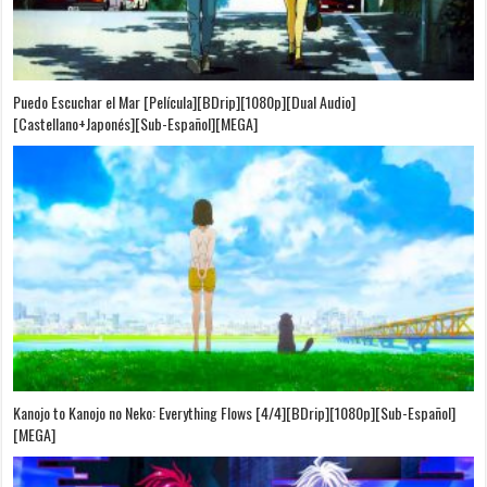
Puedo Escuchar el Mar [Película][BDrip][1080p][Dual Audio]
[Castellano+Japonés][Sub-Español][MEGA]
Kanojo to Kanojo no Neko: Everything Flows [4/4][BDrip][1080p][Sub-Español]
[MEGA]