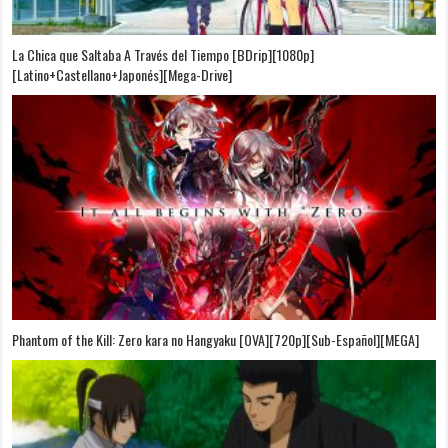
La Chica que Saltaba A Través del Tiempo [BDrip][1080p]
[Latino+Castellano+Japonés][Mega-Drive]
Phantom of the Kill: Zero kara no Hangyaku [OVA][720p][Sub-Español][MEGA]