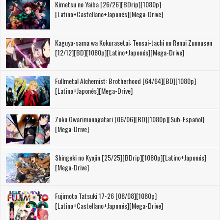
Kimetsu no Yaiba [26/26][BDrip][1080p]
[Latino+Castellano+Japonés][Mega-Drive]
Kaguya-sama wa Kokurasetai: Tensai-tachi no Renai Zunousen
[12/12][BD][1080p][Latino+Japonés][Mega-Drive]
Fullmetal Alchemist: Brotherhood [64/64][BD][1080p]
[Latino+Japonés][Mega-Drive]
Zoku Owarimonogatari [06/06][BD][1080p][Sub-Español]
[Mega-Drive]
Shingeki no Kyojin [25/25][BDrip][1080p][Latino+Japonés]
[Mega-Drive]
Fujimoto Tatsuki 17-26 [08/08][1080p]
[Latino+Castellano+Japonés][Mega-Drive]