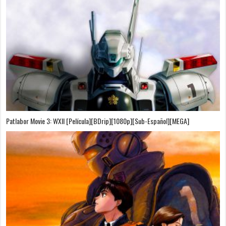
Patlabor Movie 3: WXII [Película][BDrip][1080p][Sub-Español][MEGA]