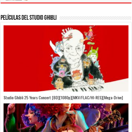
Películas del Studio Ghibli
On Your Mark [OVA][BDrip][1080p][Sub-Español][Sub-English][MEGA]