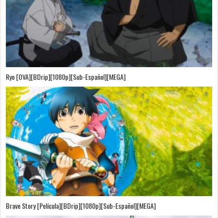
Ryo [OVA][BDrip][1080p][Sub-Español][MEGA]
Brave Story [Película][BDrip][1080p][Sub-Español][MEGA]