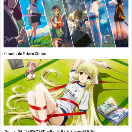
Películas de Makoto Shinkai
Chobits [24/24+OVAS][BDrip][720p][Sub-Español][MEGA]