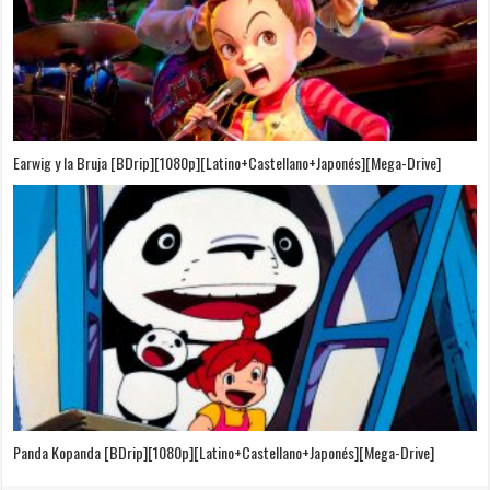
Puedo Escuchar el Mar [Película][BDrip][1080p][Dual Audio]
[Castellano+Japonés][Sub-Español][MEGA]
El Cuento de la Princesa Kaguya [BDrip][1080p][Latino+Castellano+Japonés]