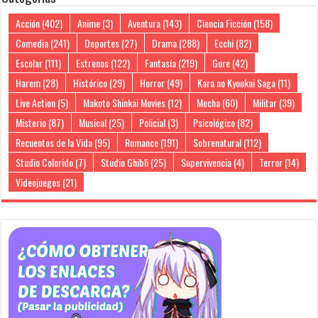
Acción
(402)
Anime
(3)
Aventura
(143)
Ciencia Ficción
(158)
Comedia
(241)
Deportes
(27)
Drama
(288)
Ecchi
(82)
Escolar
(111)
Estrenos
(122)
Fantasía
(219)
Gore
(42)
Harem
(28)
Histórico
(29)
Horror
(49)
Kara no Kyoukai Saga
(11)
Live Action
(5)
Makoto Shinkai Movies
(12)
Mecha
(60)
Militar
(39)
Misterio
(87)
Musical
(25)
Policial
(3)
Psicológico
(82)
Recuentos de la Vida
(95)
Romance
(191)
Sobrenatural
(112)
Studio Colorido
(7)
Studio Ghibli
(25)
Supervivencia
(4)
Terror
(14)
Videojuegos
(21)