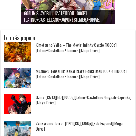
Goblin Slayer II [12/12][BD][1080p]
Jujutsu Kaisen: Kaigyoku/Gyokusetsu [1080p]
Kimi to, Nami ni Noretara [BD][1080p]
Nukitashi the Animation [11/11+OVAS][BD]
Kimi wa Houkago Insomnia [13/13][BD][1080p]
Getsuyoubi no Tawawa [12/12+Especiales][BD]
[Latino+Castellano+Japonés][Mega-Drive]
[Latino+Japonés][Mega-Drive]
[Latino+Castellano+Japonés][Mega-Drive]
[1080p][Sub-Español][Mega-Drive]
[Castellano+English+Japonés][Mega-Drive]
[1080p][Sub-Español][Mega-Drive]
Lo más popular
Kimetsu no Yaiba – The Movie: Infinity Castle [1080p]
[Latino+Castellano+Japonés][Mega-Drive]
Mushoku Tensei III: Isekai Ittara Honki Dasu [06/14][1080p]
[Latino+Castellano+Japonés][Mega-Drive]
Gantz [13/13][BD][1080p][Latino+Castellano+English+Japonés]
[Mega-Drive]
Zankyou no Terror [11/11][BD][1080p][Sub-Español][Mega-
Drive]