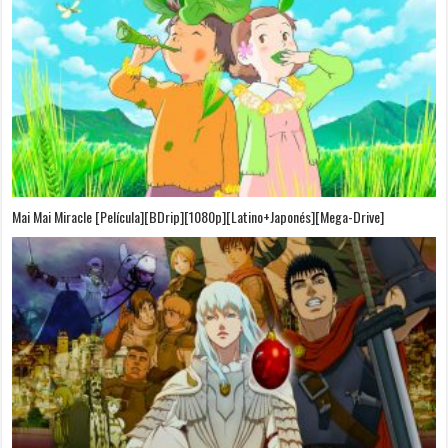
Mai Mai Miracle [Película][BDrip][1080p][Latino+Japonés][Mega-Drive]