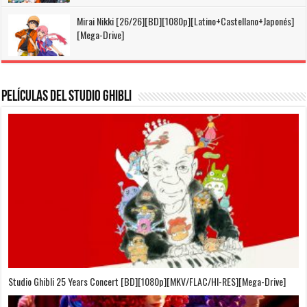
Mirai Nikki [26/26][BD][1080p][Latino+Castellano+Japonés]
[Mega-Drive]
Películas del Studio Ghibli
On Your Mark [OVA][BDrip][1080p][Sub-Español][Sub-English][MEGA]