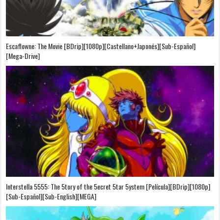
Escaflowne: The Movie [BDrip][1080p][Castellano+Japonés][Sub-Español]
[Mega-Drive]
Interstella 5555: The 5tory of the 5ecret 5tar 5ystem [Película][BDrip][1080p]
[Sub-Español][Sub-English][MEGA]