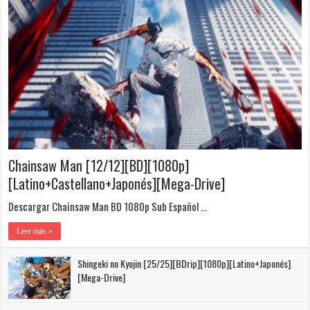
Chainsaw Man [12/12][BD][1080p]
[Latino+Castellano+Japonés][Mega-Drive]
Descargar Chainsaw Man BD 1080p Sub Español …
Leer más »
Shingeki no Kyojin [25/25][BDrip][1080p][Latino+Japonés]
[Mega-Drive]