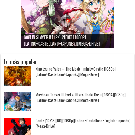
Goblin Slayer II [12/12][BD][1080p]
Jujutsu Kaisen: Kaigyoku/Gyokusetsu [1080p]
Kimi to, Nami ni Noretara [BD][1080p]
Nukitashi the Animation [11/11+OVAS][BD]
Kimi wa Houkago Insomnia [13/13][BD][1080p]
Getsuyoubi no Tawawa [12/12+Especiales][BD]
[Latino+Castellano+Japonés][Mega-Drive]
[Latino+Japonés][Mega-Drive]
[Latino+Castellano+Japonés][Mega-Drive]
[1080p][Sub-Español][Mega-Drive]
[Castellano+English+Japonés][Mega-Drive]
[1080p][Sub-Español][Mega-Drive]
Lo más popular
Kimetsu no Yaiba – The Movie: Infinity Castle [1080p]
[Latino+Castellano+Japonés][Mega-Drive]
Mushoku Tensei III: Isekai Ittara Honki Dasu [06/14][1080p]
[Latino+Castellano+Japonés][Mega-Drive]
Gantz [13/13][BD][1080p][Latino+Castellano+English+Japonés]
[Mega-Drive]