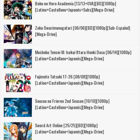
Boku no Hero Academia [13/13+OVA][BD][1080p]
[Latino+Castellano+Japonés+Subs][Mega-Drive]
Zoku Owarimonogatari [06/06][BD][1080p][Sub-Español]
[Mega-Drive]
Mushoku Tensei III: Isekai Ittara Honki Dasu [06/14][1080p]
[Latino+Castellano+Japonés][Mega-Drive]
Fujimoto Tatsuki 17-26 [08/08][1080p]
[Latino+Castellano+Japonés][Mega-Drive]
Sousou no Frieren 2nd Season [10/10][1080p]
[Latino+Castellano+Japonés][Mega-Drive]
Sword Art Online [25/25][BD][1080p]
[Latino+Castellano+Japonés][Mega-Drive]