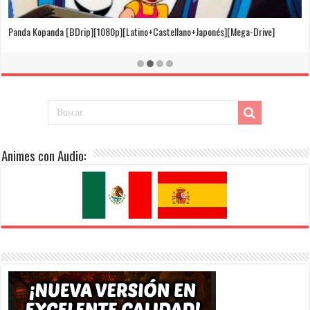
El Cuento de la Princesa Kaguya [BDrip][1080p][Latino+Castellano+Japonés]
[Mega-Drive]
Animes con Audio: