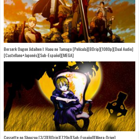
Berserk Ougon Jidaihen I: Haou no Tamago [Película][BDrip][1080p][Dual Audio]
[Castellano+Japonés][Sub-Español][MEGA]
Cossette no Shouzou [3/3][BDrip][720p][Sub-Español][Mega-Drive]