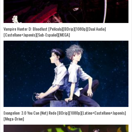
Vampire Hunter D: Bloodlust [Película][BDrip][1080p][Dual Audio]
[Castellano+Japonés][Sub-Español][MEGA]
Evangelion: 3.0 You Can (Not) Redo [BDrip][1080p][Latino+Castellano+Japonés]
[Mega-Drive]