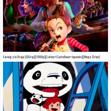
Puedo Escuchar el Mar [Película][BDrip][1080p][Dual Audio]
[Castellano+Japonés][Sub-Español][MEGA]