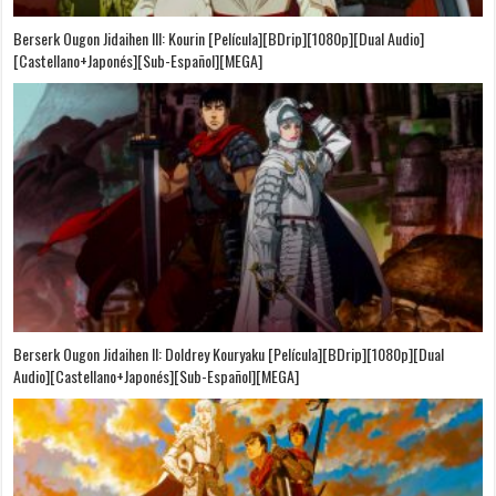
Berserk Ougon Jidaihen III: Kourin [Película][BDrip][1080p][Dual Audio]
[Castellano+Japonés][Sub-Español][MEGA]
Berserk Ougon Jidaihen II: Doldrey Kouryaku [Película][BDrip][1080p][Dual
Audio][Castellano+Japonés][Sub-Español][MEGA]