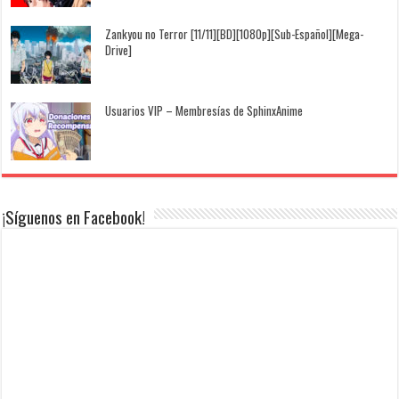
Zankyou no Terror [11/11][BD][1080p][Sub-Español][Mega-
Drive]
Usuarios VIP – Membresías de SphinxAnime
¡Síguenos en Facebook!