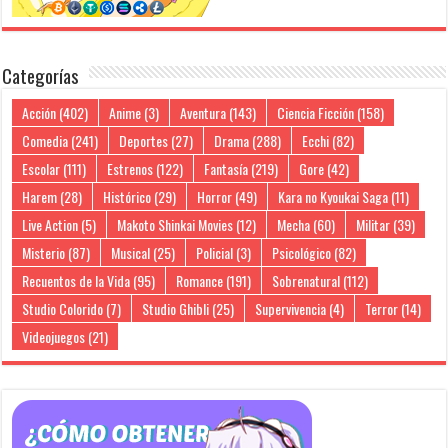
Categorías
Acción
(402)
Anime
(3)
Aventura
(143)
Ciencia Ficción
(158)
Comedia
(241)
Deportes
(27)
Drama
(288)
Ecchi
(82)
Escolar
(111)
Estrenos
(122)
Fantasía
(219)
Gore
(42)
Harem
(28)
Histórico
(29)
Horror
(49)
Kara no Kyoukai Saga
(11)
Live Action
(5)
Makoto Shinkai Movies
(12)
Mecha
(60)
Militar
(39)
Misterio
(87)
Musical
(25)
Policial
(3)
Psicológico
(82)
Recuentos de la Vida
(95)
Romance
(191)
Sobrenatural
(112)
Studio Colorido
(7)
Studio Ghibli
(25)
Supervivencia
(4)
Terror
(14)
Videojuegos
(21)