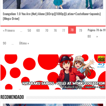
Evangelion: 1.0 You Are (Not) Alone [BDrip][1080p][Latino+Castellano+Japonés]
[Mega-Drive]
78
« Primero
...
50
60
70
76
77
79
Página 78 de 91
80
»
90
...
Último »
Recomendado