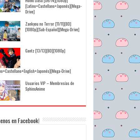
Honki Dasu [06/14][1080p]
[Latino+Castellano+Japonés][Mega-
Drive]
Zankyou no Terror [11/11][BD]
[1080p][Sub-Español][Mega-Drive]
Gantz [13/13][BD][1080p]
ino+Castellano+English+Japonés][Mega-Drive]
Usuarios VIP – Membresías de
SphinxAnime
uenos en Facebook!