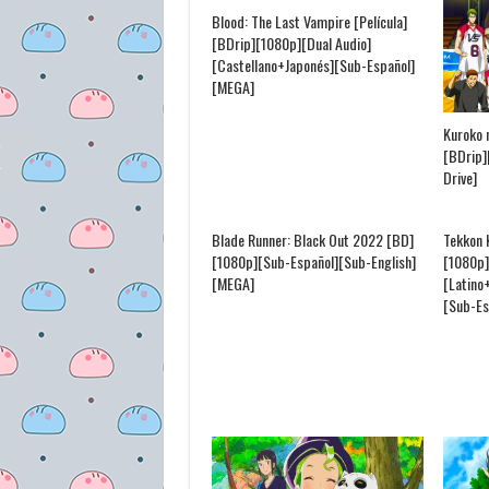
Blood: The Last Vampire [Película]
[BDrip][1080p][Dual Audio]
[Castellano+Japonés][Sub-Español]
[MEGA]
Kuroko 
[BDrip]
Drive]
Blade Runner: Black Out 2022 [BD]
Tekkon 
[1080p][Sub-Español][Sub-English]
[1080p]
[MEGA]
[Latino
[Sub-Es