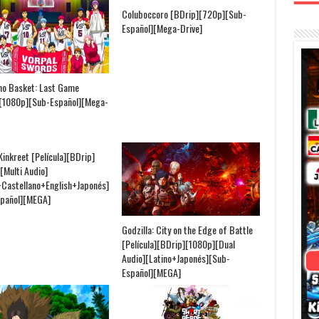
Coluboccoro [BDrip][720p][Sub-
Español][Mega-Drive]
no Basket: Last Game
[1080p][Sub-Español][Mega-
Kinkreet [Película][BDrip]
[Multi Audio]
+Castellano+English+Japonés]
pañol][MEGA]
Godzilla: City on the Edge of Battle
[Película][BDrip][1080p][Dual
Audio][Latino+Japonés][Sub-
Español][MEGA]