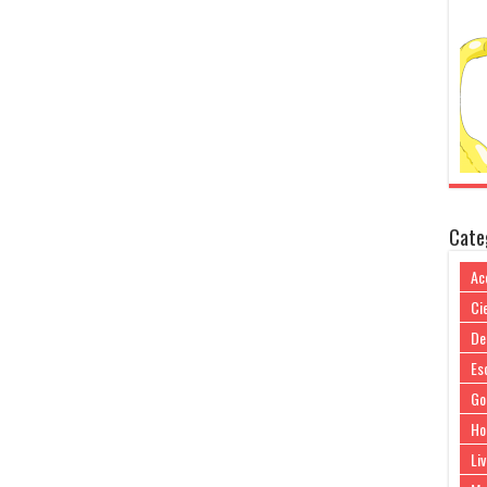
Cate
Ac
Cie
De
Es
Go
Ho
Liv