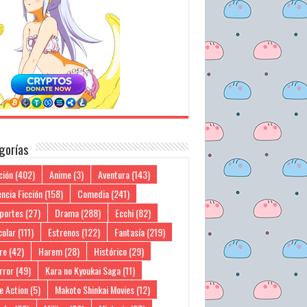
gorías
ción
(402)
Anime
(3)
Aventura
(143)
ncia Ficción
(158)
Comedia
(241)
portes
(27)
Drama
(288)
Ecchi
(82)
colar
(111)
Estrenos
(122)
Fantasía
(219)
re
(42)
Harem
(28)
Histórico
(29)
rror
(49)
Kara no Kyoukai Saga
(11)
e Action
(5)
Makoto Shinkai Movies
(12)