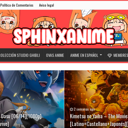
Política de Comentarios
Aviso legal
OLECCIÓN STUDIO GHIBLI
OVAS ANIME
ANIME EN ESPAÑOL
MEMBRESÍ
2 semanas ago
31/05/2026
07/03/2026
ki Dasu [06/14][1080p]
][Latino+Castellano+Japonés]
[Latino+Castellano+Japonés]
Kimetsu no Yaiba – The Movie:
Niwatori Fighter (Rooster Fig
Evangelion Broadcast 30th An
rive]
[Latino+Castellano+Japonés]
[Latino+English+Japonés][Meg
[Sub-Español][Mega-Drive]