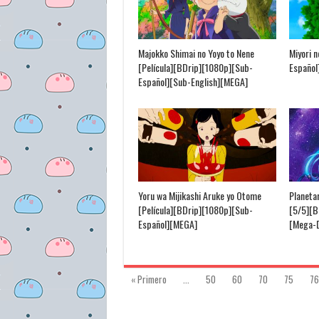
Majokko Shimai no Yoyo to Nene
Miyori 
[Película][BDrip][1080p][Sub-
Español
Español][Sub-English][MEGA]
Yoru wa Mijikashi Aruke yo Otome
Planeta
[Película][BDrip][1080p][Sub-
[5/5][B
Español][MEGA]
[Mega-D
« Primero
...
50
60
70
75
76