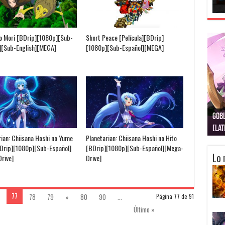
no Mori [BDrip][1080p][Sub-
Short Peace [Película][BDrip]
][Sub-English][MEGA]
[1080p][Sub-Español][MEGA]
Gobl
Juju
Kimi
Nuki
Kimi
Get
[La
[Lat
[La
[10
[Ca
[10
rian: Chiisana Hoshi no Yume
Planetarian: Chiisana Hoshi no Hito
Drip][1080p][Sub-Español]
[BDrip][1080p][Sub-Español][Mega-
Lo 
rive]
Drive]
77
78
79
»
80
90
...
Página 77 de 91
Último »