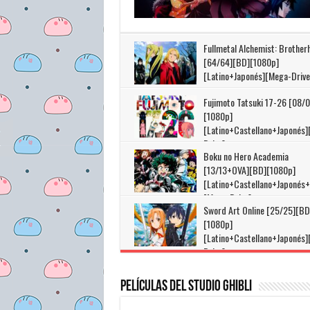
Fullmetal Alchemist: Brother
[64/64][BD][1080p]
[Latino+Japonés][Mega-Drive
Fujimoto Tatsuki 17-26 [08/0
[1080p]
[Latino+Castellano+Japonés
Drive]
Boku no Hero Academia
[13/13+OVA][BD][1080p]
[Latino+Castellano+Japonés
[Mega-Drive]
Sword Art Online [25/25][BD
[1080p]
[Latino+Castellano+Japonés
Drive]
Películas del Studio Ghibli