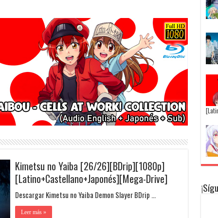
[Lat
Kimetsu no Yaiba [26/26][BDrip][1080p]
[Latino+Castellano+Japonés][Mega-Drive]
¡Síg
Descargar Kimetsu no Yaiba Demon Slayer BDrip …
Leer más »