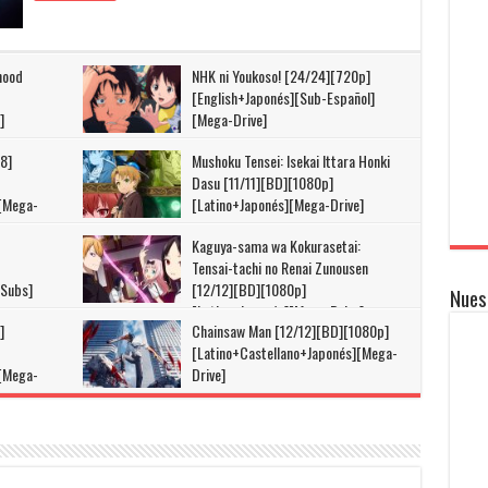
hood
NHK ni Youkoso! [24/24][720p]
[English+Japonés][Sub-Español]
]
[Mega-Drive]
8]
Mushoku Tensei: Isekai Ittara Honki
Dasu [11/11][BD][1080p]
][Mega-
[Latino+Japonés][Mega-Drive]
Kaguya-sama wa Kokurasetai:
Tensai-tachi no Renai Zunousen
+Subs]
[12/12][BD][1080p]
Nues
[Latino+Japonés][Mega-Drive]
]
Chainsaw Man [12/12][BD][1080p]
[Latino+Castellano+Japonés][Mega-
][Mega-
Drive]