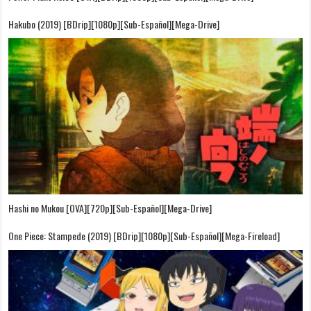
Hakubo (2019) [BDrip][1080p][Sub-Español][Mega-Drive]
Hashi no Mukou [OVA][720p][Sub-Español][Mega-Drive]
One Piece: Stampede (2019) [BDrip][1080p][Sub-Español][Mega-Fireload]