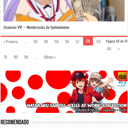
Usuarios VIP – Membresías de SphinxAnime
58
« Primero
...
30
40
50
56
57
59
Página 58 de 91
60
»
70
80
90
...
Último »
Recomendado