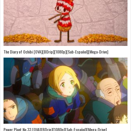
The Diary of Ochibi [OVA][BDrip][1080p][Sub-Español][Mega-Drive]
Power Plant No.33 [OVA][BDrip][1080p][Sub-Español][Mega-Drive]