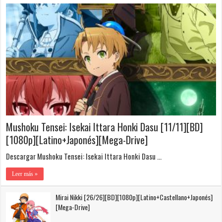
Mushoku Tensei: Isekai Ittara Honki Dasu [11/11][BD]
[1080p][Latino+Japonés][Mega-Drive]
Descargar Mushoku Tensei: Isekai Ittara Honki Dasu …
Leer más »
Mirai Nikki [26/26][BD][1080p][Latino+Castellano+Japonés]
[Mega-Drive]