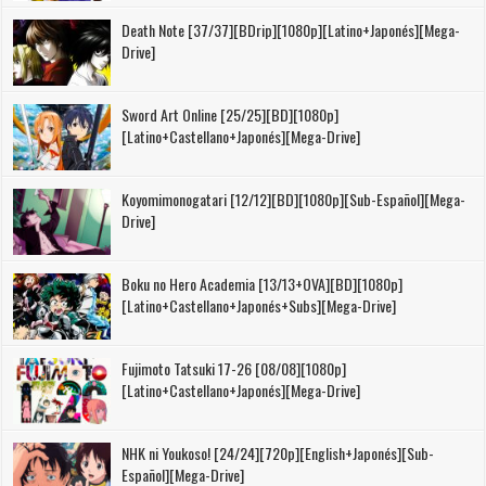
Death Note [37/37][BDrip][1080p][Latino+Japonés][Mega-
Drive]
Sword Art Online [25/25][BD][1080p]
[Latino+Castellano+Japonés][Mega-Drive]
Koyomimonogatari [12/12][BD][1080p][Sub-Español][Mega-
Drive]
Boku no Hero Academia [13/13+OVA][BD][1080p]
[Latino+Castellano+Japonés+Subs][Mega-Drive]
Fujimoto Tatsuki 17-26 [08/08][1080p]
[Latino+Castellano+Japonés][Mega-Drive]
NHK ni Youkoso! [24/24][720p][English+Japonés][Sub-
Español][Mega-Drive]