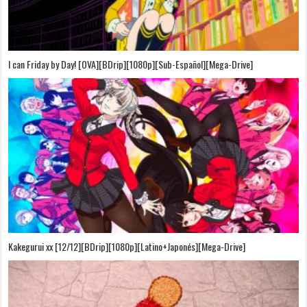
I can Friday by Day! [OVA][BDrip][1080p][Sub-Español][Mega-Drive]
Kakegurui xx [12/12][BDrip][1080p][Latino+Japonés][Mega-Drive]