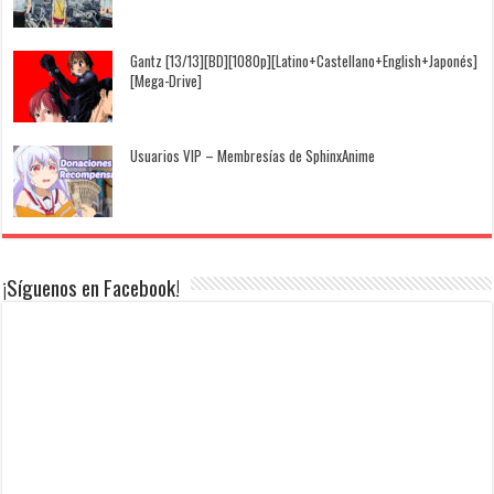
Gantz [13/13][BD][1080p][Latino+Castellano+English+Japonés]
[Mega-Drive]
Usuarios VIP – Membresías de SphinxAnime
¡Síguenos en Facebook!