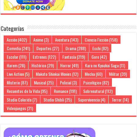
Categorías
Acción
(402)
Anime
(3)
Aventura
(143)
Ciencia Ficción
(158)
Comedia
(241)
Deportes
(27)
Drama
(288)
Ecchi
(82)
Escolar
(111)
Estrenos
(122)
Fantasía
(219)
Gore
(42)
Harem
(28)
Histórico
(29)
Horror
(49)
Kara no Kyoukai Saga
(11)
Live Action
(5)
Makoto Shinkai Movies
(12)
Mecha
(60)
Militar
(39)
Misterio
(87)
Musical
(25)
Policial
(3)
Psicológico
(82)
Recuentos de la Vida
(95)
Romance
(191)
Sobrenatural
(112)
Studio Colorido
(7)
Studio Ghibli
(25)
Supervivencia
(4)
Terror
(14)
Videojuegos
(21)