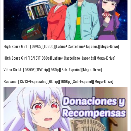
High Score Girl II [09/09][1080p][Latino+Castellano+Japonés][Mega-Drive]
High Score Girl [15/15][1080p][Latino+Castellano+Japonés][Mega-Drive]
Video Girl Ai [06/06][DVDrip][960p][Sub-Español][Mega-Drive]
Baccano! [13/13+Especiales][BDrip][1080p][Sub-Español][Mega-Drive]