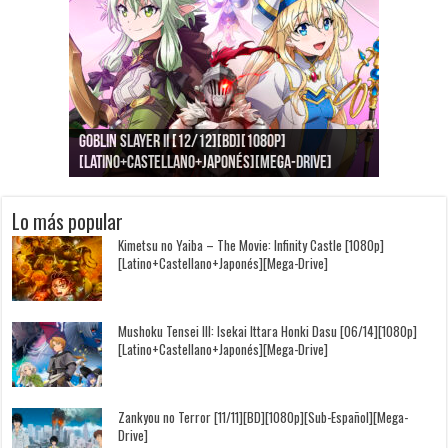
Goblin Slayer II [12/12][BD][1080p]
Jujutsu Kaisen: Kaigyoku/Gyokusetsu [1080p]
Kimi to, Nami ni Noretara [BD][1080p]
Nukitashi the Animation [11/11+OVAS][BD]
Kimi wa Houkago Insomnia [13/13][BD][1080p]
Getsuyoubi no Tawawa [12/12+Especiales][BD]
[Latino+Castellano+Japonés][Mega-Drive]
[Latino+Japonés][Mega-Drive]
[Latino+Castellano+Japonés][Mega-Drive]
[1080p][Sub-Español][Mega-Drive]
[Castellano+English+Japonés][Mega-Drive]
[1080p][Sub-Español][Mega-Drive]
Lo más popular
Kimetsu no Yaiba – The Movie: Infinity Castle [1080p]
[Latino+Castellano+Japonés][Mega-Drive]
Mushoku Tensei III: Isekai Ittara Honki Dasu [06/14][1080p]
[Latino+Castellano+Japonés][Mega-Drive]
Zankyou no Terror [11/11][BD][1080p][Sub-Español][Mega-
Drive]