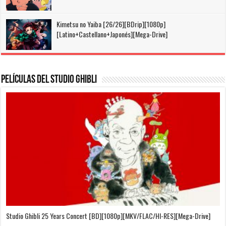
Kimetsu no Yaiba [26/26][BDrip][1080p]
[Latino+Castellano+Japonés][Mega-Drive]
Películas del Studio Ghibli
On Your Mark [OVA][BDrip][1080p][Sub-Español][Sub-English][MEGA]