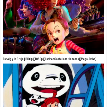
Puedo Escuchar el Mar [Película][BDrip][1080p][Dual Audio]
[Castellano+Japonés][Sub-Español][MEGA]