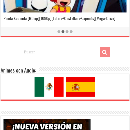
El Cuento de la Princesa Kaguya [BDrip][1080p][Latino+Castellano+Japonés]
[Mega-Drive]
Animes con Audio: