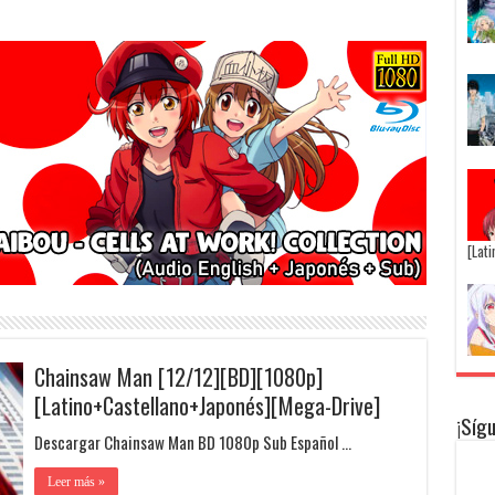
[Lat
Chainsaw Man [12/12][BD][1080p]
[Latino+Castellano+Japonés][Mega-Drive]
¡Síg
Descargar Chainsaw Man BD 1080p Sub Español …
Leer más »