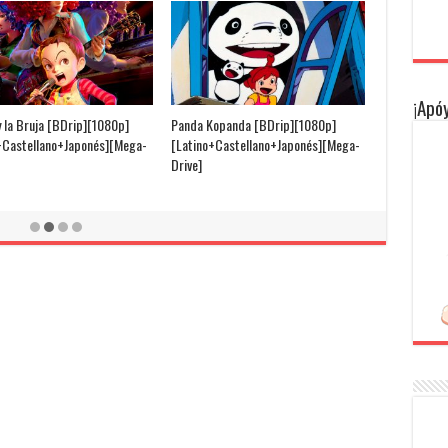
¡Apóy
y la Bruja [BDrip][1080p]
Panda Kopanda [BDrip][1080p]
+Castellano+Japonés][Mega-
[Latino+Castellano+Japonés][Mega-
Drive]