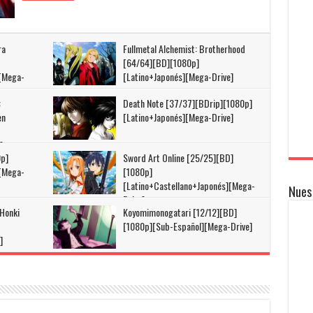
ra
Fullmetal Alchemist: Brotherhood
[64/64][BD][1080p]
][Mega-
[Latino+Japonés][Mega-Drive]
:
Death Note [37/37][BDrip][1080p]
en
[Latino+Japonés][Mega-Drive]
]
0p]
Sword Art Online [25/25][BD]
][Mega-
[1080p]
[Latino+Castellano+Japonés][Mega-
Nues
Drive]
 Honki
Koyomimonogatari [12/12][BD]
[1080p][Sub-Español][Mega-Drive]
]