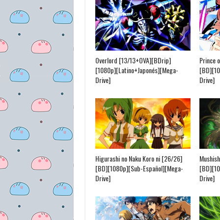
Overlord [13/13+OVA][BDrip]
Prince o
[1080p][Latino+Japonés][Mega-
[BD][10
Drive]
Drive]
Higurashi no Naku Koro ni [26/26]
Mushish
[BD][1080p][Sub-Español][Mega-
[BD][1
Drive]
Drive]