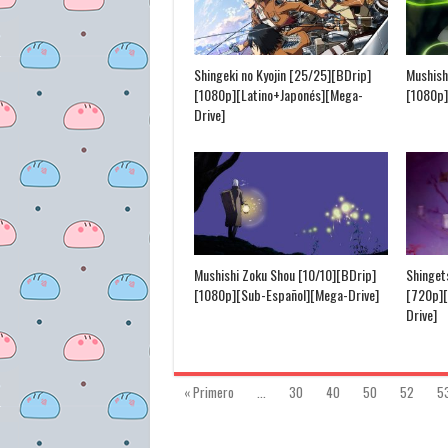
Shingeki no Kyojin [25/25][BDrip]
Mushish
[1080p][Latino+Japonés][Mega-
[1080p]
Drive]
Mushishi Zoku Shou [10/10][BDrip]
Shinget
[1080p][Sub-Español][Mega-Drive]
[720p][
Drive]
« Primero
...
30
40
50
52
5