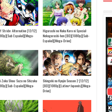
f Stride: Alternative [12/12]
Higurashi no Naku Koro ni Special:
80p][Sub Español][Mega-
Nekogoroshi-hen [BD][1080p][Sub-
Español][Mega-Drive]
i Zoku Shou: Suzu no Shizuku
Shingeki no Kyojin Season 2 [12/12]
080p][Sub-Español][Mega-
[BD][1080p][Latino+Japonés][Mega-
Drive]