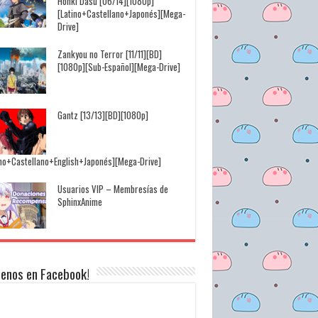
Honki Dasu [06/14][1080p]
[Latino+Castellano+Japonés][Mega-
Drive]
Zankyou no Terror [11/11][BD]
[1080p][Sub-Español][Mega-Drive]
Gantz [13/13][BD][1080p]
ino+Castellano+English+Japonés][Mega-Drive]
Usuarios VIP – Membresías de
SphinxAnime
uenos en Facebook!