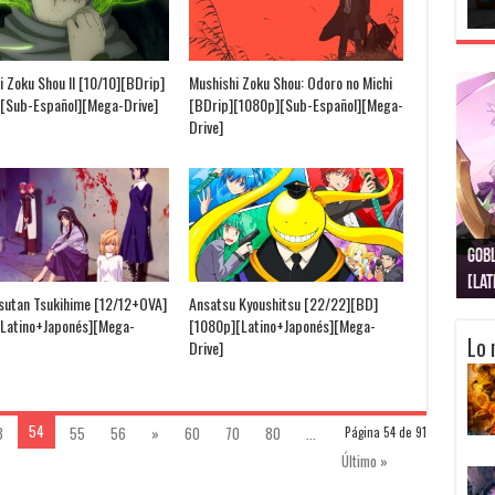
i Zoku Shou II [10/10][BDrip]
Mushishi Zoku Shou: Odoro no Michi
[Sub-Español][Mega-Drive]
[BDrip][1080p][Sub-Español][Mega-
Drive]
Gobl
Juju
Kimi
Nuki
Kimi
Get
[La
[Lat
[La
[10
[Ca
[10
sutan Tsukihime [12/12+OVA]
Ansatsu Kyoushitsu [22/22][BD]
Latino+Japonés][Mega-
[1080p][Latino+Japonés][Mega-
Lo 
Drive]
54
3
55
56
»
60
70
80
...
Página 54 de 91
Último »