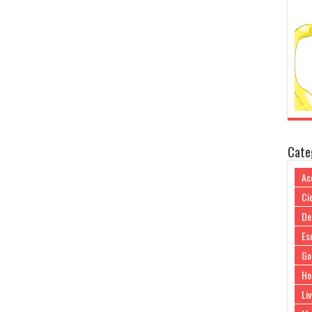
Cate
Ac
Cie
De
Es
Go
Ho
Liv