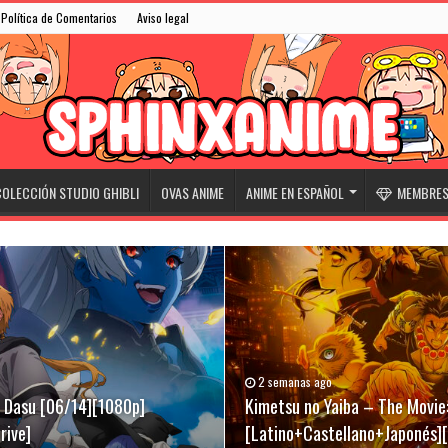
Política de Comentarios
Aviso legal
OLECCIÓN STUDIO GHIBLI
OVAS ANIME
ANIME EN ESPAÑOL
MEMBRESÍ
2 semanas ago
31/05/2026
07/03/2026
ki Dasu [06/14][1080p]
][Latino+Castellano+Japonés]
[Latino+Castellano+Japonés]
Kimetsu no Yaiba – The Movie:
Niwatori Fighter (Rooster Fig
Evangelion Broadcast 30th An
rive]
[Latino+Castellano+Japonés]
[Latino+English+Japonés][Meg
[Sub-Español][Mega-Drive]