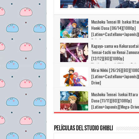
Mushoku Tensei III: Isekai Itta
Honki Dasu [06/14][1080p]
[Latino+Castellano+Japonés
Drive]
Kaguya-sama wa Kokurasetai
Tensai-tachi no Renai Zunous
[12/12][BD][1080p]
[Latino+Japonés][Mega-Drive
Mirai Nikki [26/26][BD][108
[Latino+Castellano+Japonés
Drive]
Mushoku Tensei: Isekai Ittara
Dasu [11/11][BD][1080p]
[Latino+Japonés][Mega-Drive
Películas del Studio Ghibli