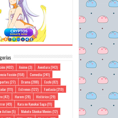
gorías
ción
(402)
Anime
(3)
Aventura
(143)
ncia Ficción
(158)
Comedia
(241)
portes
(27)
Drama
(288)
Ecchi
(82)
colar
(111)
Estrenos
(122)
Fantasía
(219)
re
(42)
Harem
(28)
Histórico
(29)
rror
(49)
Kara no Kyoukai Saga
(11)
e Action
(5)
Makoto Shinkai Movies
(12)