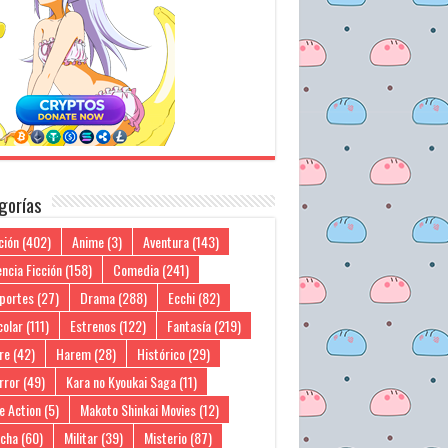
gorías
ción
(402)
Anime
(3)
Aventura
(143)
ncia Ficción
(158)
Comedia
(241)
portes
(27)
Drama
(288)
Ecchi
(82)
colar
(111)
Estrenos
(122)
Fantasía
(219)
re
(42)
Harem
(28)
Histórico
(29)
rror
(49)
Kara no Kyoukai Saga
(11)
e Action
(5)
Makoto Shinkai Movies
(12)
cha
(60)
Militar
(39)
Misterio
(87)