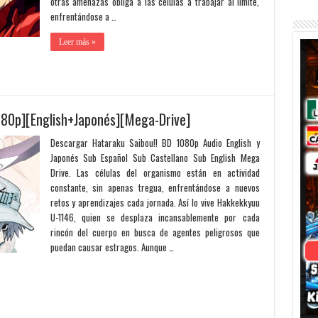
otras amenazas obliga a las células a trabajar al límite,
enfrentándose a …
Leer más »
080p][English+Japonés][Mega-Drive]
Descargar Hataraku Saibou!! BD 1080p Audio English y
Japonés Sub Español Sub Castellano Sub English Mega
Drive. Las células del organismo están en actividad
constante, sin apenas tregua, enfrentándose a nuevos
retos y aprendizajes cada jornada. Así lo vive Hakkekkyuu
U-1146, quien se desplaza incansablemente por cada
rincón del cuerpo en busca de agentes peligrosos que
puedan causar estragos. Aunque …