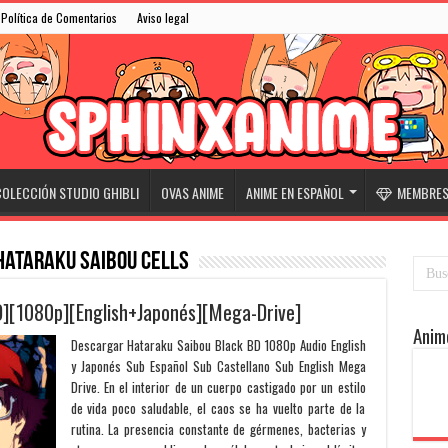
Política de Comentarios
Aviso legal
OLECCIÓN STUDIO GHIBLI
OVAS ANIME
ANIME EN ESPAÑOL
MEMBRESÍ
hataraku saibou cells
D][1080p][English+Japonés][Mega-Drive]
Anim
Descargar Hataraku Saibou Black BD 1080p Audio English
y Japonés Sub Español Sub Castellano Sub English Mega
Drive. En el interior de un cuerpo castigado por un estilo
de vida poco saludable, el caos se ha vuelto parte de la
rutina. La presencia constante de gérmenes, bacterias y