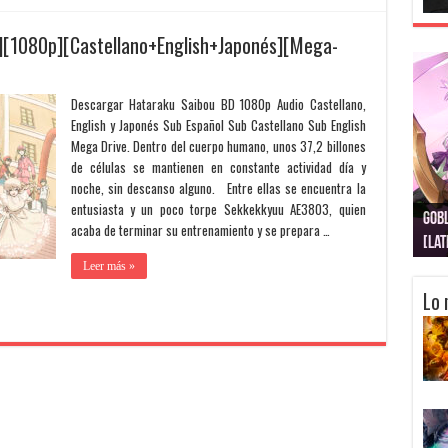
][1080p][Castellano+English+Japonés][Mega-
Descargar Hataraku Saibou BD 1080p Audio Castellano,
English y Japonés Sub Español Sub Castellano Sub English
Mega Drive. Dentro del cuerpo humano, unos 37,2 billones
de células se mantienen en constante actividad día y
noche, sin descanso alguno. Entre ellas se encuentra la
entusiasta y un poco torpe Sekkekkyuu AE3803, quien
Gobl
Juju
Kimi
Nuki
Kimi
Get
acaba de terminar su entrenamiento y se prepara …
[La
[Lat
[La
[10
[Ca
[10
Leer más »
Lo 