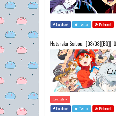
Facebook
Twitter
Pinterest
Hataraku Saibou!! [08/08][BD][1
Leer más »
Facebook
Twitter
Pinterest