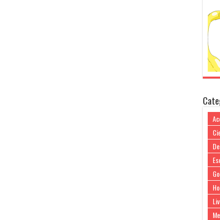
Cate
Ac
Cie
De
Es
Go
Ho
Liv
Me