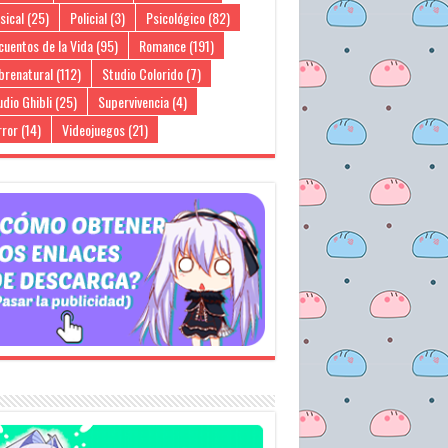
sical
(25)
Policial
(3)
Psicológico
(82)
cuentos de la Vida
(95)
Romance
(191)
brenatural
(112)
Studio Colorido
(7)
dio Ghibli
(25)
Supervivencia
(4)
rror
(14)
Videojuegos
(21)